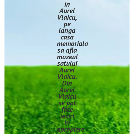
in
Aurel
Vlaicu,
pe
langa
casa
memoriala
sa afla
muzeul
satului
Aurel
Vlaicu.
Din
Aurel
Vlaicu
se pot
face
iesiri
in
apropiere