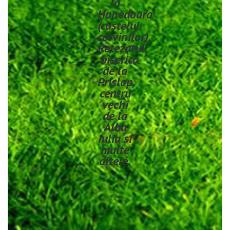
la
Hunedoara
(castelul
corvinilor),
Retezatul,
biserica
de la
Prislop,
centru
vechi
de la
Alba
Iulia si
multe
altele.