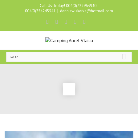
Call Us Today! 004(0)722963930 -
004(0)254245541
|
denniswiskerke@hotmail.com
Go to...