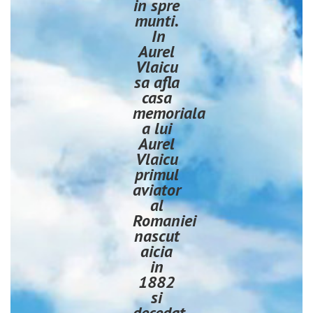
in spre
munti.
In
Aurel
Vlaicu
sa afla
casa
memoriala
a lui
Aurel
Vlaicu
primul
aviator
al
Romaniei
nascut
aicia
in
1882
si
decedat