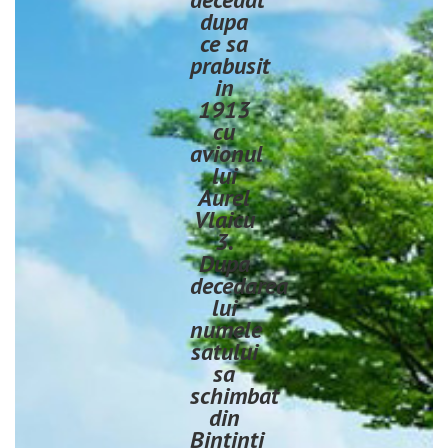
dupa
ce sa
prabusit
in
1913
cu
avionul
lui
Aurel
Vlaicu
3.
Dupa
decedarea
lui
numele
satului
sa
schimbat
din
Bintinti